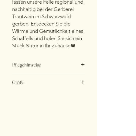
lassen unsere Felle regional und
nachhaltig bei der Gerberei
Trautwein im Schwarzwald
gerben. Entdecken Sie die
Wärme und Gemütlichkeit eines
Schaffells und holen Sie sich ein
Stück Natur in Ihr Zuhause❤️
Pflegehinweise
Schaffelle sind von Natur aus
Größe
schmutzabweisend und pflegeleicht.
Durch kräftiges ausschütteln an der
Länge 89 cm
frischen Luft löst sich angesammelter
Breite 58 cm
Staub und das Fell wird wieder schön
Haarlänge 8 cm
frisch. Eventuell runter gedrückte
Flortiefe 4 cm
Wolle stellt sich wieder auf.
Die Flortiefe beschreibt die Höhe
Durch die spezielle Relugangerbung
vom Fell wenn die Haare liegen.
sind die Felle bei 30°C im
Wollwaschgang waschbar. Nach dem