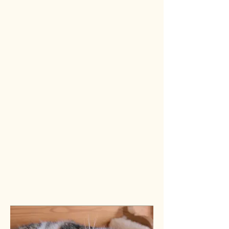
Waschen möglichst liegend an der
Luft trocknen, nicht schleudern und
nicht an der Heizug oder in der
prallen Sonne trocknen.
Während des Trockenvorgangs die
Lederseite immer wieder kneten und
in Form ziehen. Bei einem Fell mit
längeren Haaren empfiehlt es sich
das Fell während des
Trockenvorgangs mit einer Bürste,
z.B. Fellbürste für Tiere, zu bürsten
damit sich die Haare nicht verfilzen.