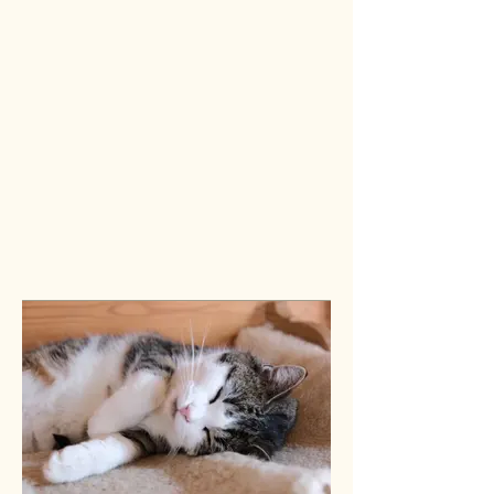
in Form ziehen. Bei einem Fell mit
längeren Haaren empfiehlt es sich
das Fell während des
Trockenvorgangs mit einer Bürste,
z.B. Fellbürste für Tiere, zu bürsten
damit sich die Haare nicht verfilzen.